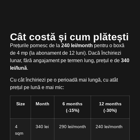
Cât costă și cum plătești
Prețurile pornesc de la
240 lei/month
pentru o boxă
de 4 mp (la abonament de 12 luni). Dacă închiriezi
lunar, fără angajament pe termen lung, prețul e de
340
lei/lună
.
Cu cât închiriezi pe o perioadă mai lungă, cu atât
prețul pe lună e mai mic:
Size
Month
6 months
12 months
(-15%)
(-30%)
4
340 lei
290 lei/month
240 lei/month
sqm