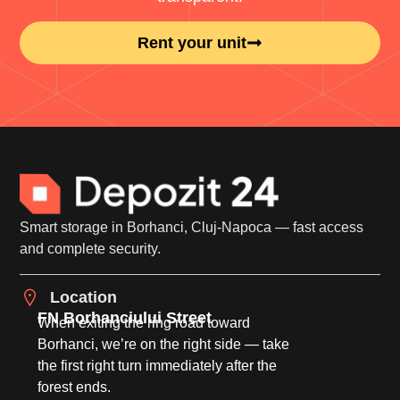
Rent your unit
Smart storage in Borhanci, Cluj-Napoca — fast access
and complete security.
Location
FN Borhanciului Street
When exiting the ring road toward
Borhanci, we’re on the right side — take
the first right turn immediately after the
forest ends.