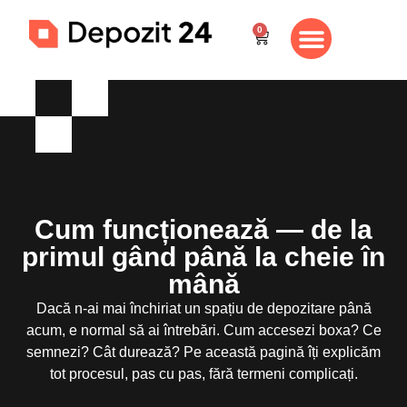
0
Schedule a free visit
My Account
Cum funcționează — de la
primul gând până la cheie în
mână
Dacă n-ai mai închiriat un spațiu de depozitare până
acum, e normal să ai întrebări. Cum accesezi boxa? Ce
semnezi? Cât durează? Pe această pagină îți explicăm
tot procesul, pas cu pas, fără termeni complicați.