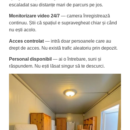
escaladat sau distanțe mari de parcurs pe jos.
Monitorizare video 24/7
— camera înregistrează
continuu. Știi că spațiul e supravegheat chiar și când
nu ești acolo.
Acces controlat
— intră doar persoanele care au
drept de acces. Nu există trafic aleatoriu prin depozit.
Personal disponibil
— ai o întrebare, suni și
răspundem. Nu ești lăsat singur să te descurci.