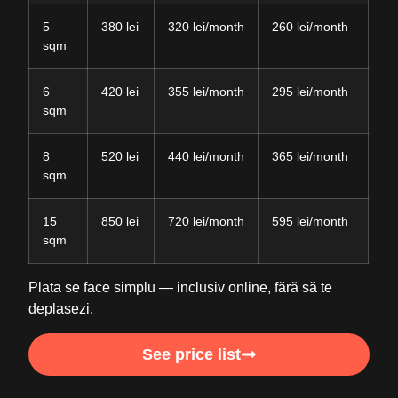
5
380 lei
320 lei/month
260 lei/month
sqm
6
420 lei
355 lei/month
295 lei/month
sqm
8
520 lei
440 lei/month
365 lei/month
sqm
15
850 lei
720 lei/month
595 lei/month
sqm
Plata se face simplu — inclusiv online, fără să te
deplasezi.
See price list