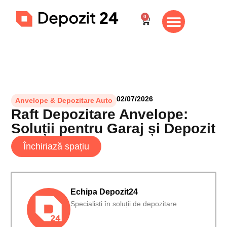
0
Despre noi
Vizionare gratuită
Contul meu
02/07/2026
Anvelope & Depozitare Auto
Raft Depozitare Anvelope:
Soluții pentru Garaj și Depozit
Închiriază spațiu
Echipa Depozit24
Specialiști în soluții de depozitare