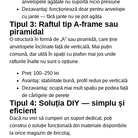
anvelopele agățate nu suportă nicio presiune
Dezavantaj: funcționează doar pentru anvelope
cu jante — fără jante nu se pot agăța
Tipul 3: Raftul tip A-frame sau
piramidal
O structură în formă de „A” sau piramidă, care ține
anvelopele înclinate față de verticală. Mai puțin
comună, dar utilă în spații cu plafon mai jos unde
rafturile înalte nu sunt o opțiune.
Preț: 100–250 lei
Avantaj: stabilitate bună, profil redus pe verticală
Dezavantaj: ocupă mai mult spațiu pe podea față
de cârligele de perete
Tipul 4: Soluția DIY — simplu și
eficient
Dacă nu vrei să cumperi un suport dedicat, poți
construi o soluție funcțională din materiale disponibile
la orice magazin de bricolaj.