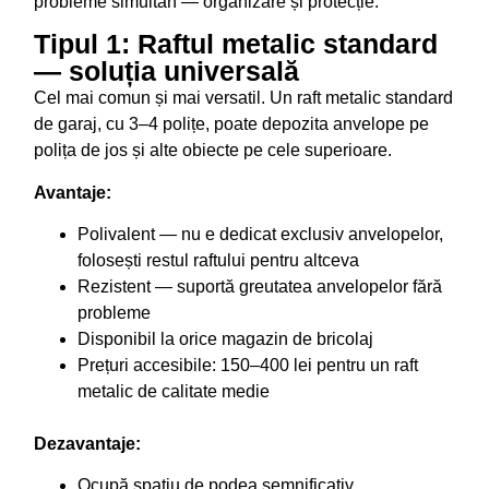
probleme simultan — organizare și protecție.
Tipul 1: Raftul metalic standard
— soluția universală
Cel mai comun și mai versatil. Un raft metalic standard
de garaj, cu 3–4 polițe, poate depozita anvelope pe
polița de jos și alte obiecte pe cele superioare.
Avantaje:
Polivalent — nu e dedicat exclusiv anvelopelor,
folosești restul raftului pentru altceva
Rezistent — suportă greutatea anvelopelor fără
probleme
Disponibil la orice magazin de bricolaj
Prețuri accesibile: 150–400 lei pentru un raft
metalic de calitate medie
Dezavantaje:
Ocupă spațiu de podea semnificativ