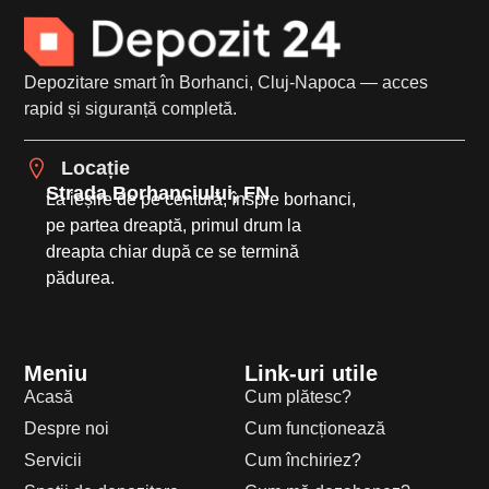
Depozitare smart în Borhanci, Cluj-Napoca — acces
rapid și siguranță completă.
Locație
Strada Borhanciului, FN
La ieșire de pe centură, înspre borhanci,
pe partea dreaptă, primul drum la
dreapta chiar după ce se termină
pădurea.
Meniu
Link-uri utile
Acasă
Cum plătesc?
Despre noi
Cum funcționează
Servicii
Cum închiriez?