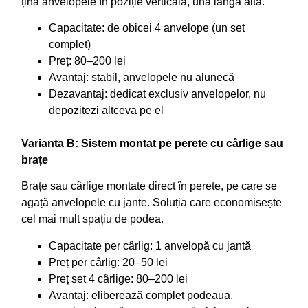
țină anvelopele în poziție verticală, una lângă alta.
Capacitate: de obicei 4 anvelope (un set
complet)
Preț: 80–200 lei
Avantaj: stabil, anvelopele nu alunecă
Dezavantaj: dedicat exclusiv anvelopelor, nu
depozitezi altceva pe el
Varianta B: Sistem montat pe perete cu cârlige sau
brațe
Brațe sau cârlige montate direct în perete, pe care se
agață anvelopele cu jante. Soluția care economisește
cel mai mult spațiu de podea.
Capacitate per cârlig: 1 anvelopă cu jantă
Preț per cârlig: 20–50 lei
Preț set 4 cârlige: 80–200 lei
Avantaj: eliberează complet podeaua,