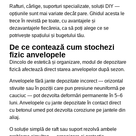
Rafturi, cârlige, suporturi specializate, soluții DIY —
opțiunile sunt mai variate decât pare. Ghidul acesta le
trece în revistă pe toate, cu avantajele și
dezavantajele fiecăreia, ca să poți alege ce se
potrivește spațiului și bugetului tău.
De ce contează cum stochezi
fizic anvelopele
Dincolo de estetică și organizare, modul de depozitare
fizică afectează direct starea anvelopelor după sezon.
Anvelopele fără jante depozitate incorect — orizontal
stivuite sau în poziții care pun presiune neuniformă pe
cauciuc — pot dezvolta deformări permanente în 5–6
luni. Anvelopele cu jante depozitate în contact direct
cu betonul umed pot dezvolta coroziune pe jantele din
aliaj.
O soluție simplă de raft sau suport rezolvă ambele