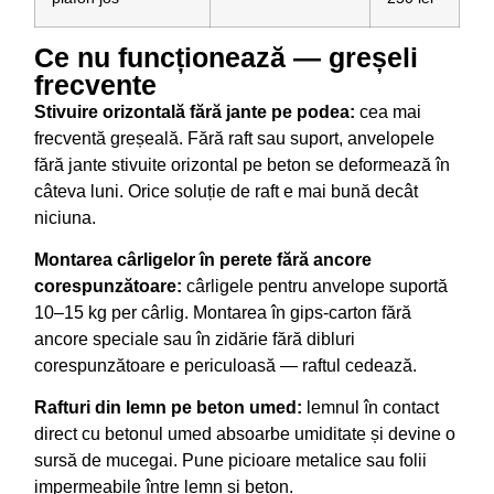
Ce nu funcționează — greșeli
frecvente
Stivuire orizontală fără jante pe podea:
cea mai
frecventă greșeală. Fără raft sau suport, anvelopele
fără jante stivuite orizontal pe beton se deformează în
câteva luni. Orice soluție de raft e mai bună decât
niciuna.
Montarea cârligelor în perete fără ancore
corespunzătoare:
cârligele pentru anvelope suportă
10–15 kg per cârlig. Montarea în gips-carton fără
ancore speciale sau în zidărie fără dibluri
corespunzătoare e periculoasă — raftul cedează.
Rafturi din lemn pe beton umed:
lemnul în contact
direct cu betonul umed absoarbe umiditate și devine o
sursă de mucegai. Pune picioare metalice sau folii
impermeabile între lemn și beton.