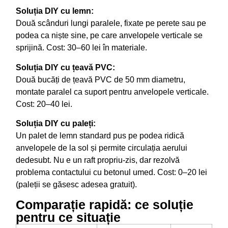
Soluția DIY cu lemn:
Două scânduri lungi paralele, fixate pe perete sau pe
podea ca niște sine, pe care anvelopele verticale se
sprijină. Cost: 30–60 lei în materiale.
Soluția DIY cu țeavă PVC:
Două bucăți de țeavă PVC de 50 mm diametru,
montate paralel ca suport pentru anvelopele verticale.
Cost: 20–40 lei.
Soluția DIY cu paleți:
Un palet de lemn standard pus pe podea ridică
anvelopele de la sol și permite circulația aerului
dedesubt. Nu e un raft propriu-zis, dar rezolvă
problema contactului cu betonul umed. Cost: 0–20 lei
(paleții se găsesc adesea gratuit).
Comparație rapidă: ce soluție
pentru ce situație