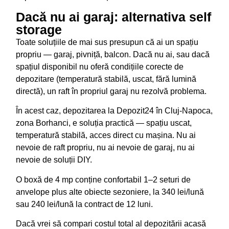
Dacă nu ai garaj: alternativa self
storage
Toate soluțiile de mai sus presupun că ai un spațiu
propriu — garaj, pivniță, balcon. Dacă nu ai, sau dacă
spațiul disponibil nu oferă condițiile corecte de
depozitare (temperatură stabilă, uscat, fără lumină
directă), un raft în propriul garaj nu rezolvă problema.
În acest caz, depozitarea la Depozit24 în Cluj-Napoca,
zona Borhanci, e soluția practică — spațiu uscat,
temperatură stabilă, acces direct cu mașina. Nu ai
nevoie de raft propriu, nu ai nevoie de garaj, nu ai
nevoie de soluții DIY.
O boxă de 4 mp conține confortabil 1–2 seturi de
anvelope plus alte obiecte sezoniere, la 340 lei/lună
sau 240 lei/lună la contract de 12 luni.
Dacă vrei să compari costul total al depozitării acasă