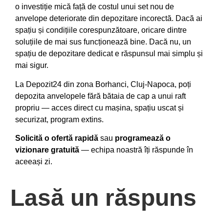
o investiție mică față de costul unui set nou de
anvelope deteriorate din depozitare incorectă. Dacă ai
spațiu și condițiile corespunzătoare, oricare dintre
soluțiile de mai sus funcționează bine. Dacă nu, un
spațiu de depozitare dedicat e răspunsul mai simplu și
mai sigur.
La Depozit24 din zona Borhanci, Cluj-Napoca, poți
depozita anvelopele fără bătaia de cap a unui raft
propriu — acces direct cu mașina, spațiu uscat și
securizat, program extins.
Solicită o ofertă rapidă
sau
programează o
vizionare gratuită
— echipa noastră îți răspunde în
aceeași zi.
Lasă un răspuns