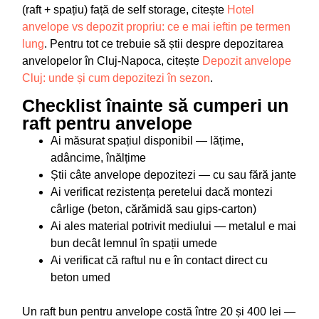
(raft + spațiu) față de self storage, citește
Hotel
anvelope vs depozit propriu: ce e mai ieftin pe termen
lung
. Pentru tot ce trebuie să știi despre depozitarea
anvelopelor în Cluj-Napoca, citește
Depozit anvelope
Cluj: unde și cum depozitezi în sezon
.
Checklist înainte să cumperi un
raft pentru anvelope
Ai măsurat spațiul disponibil — lățime,
adâncime, înălțime
Știi câte anvelope depozitezi — cu sau fără jante
Ai verificat rezistența peretelui dacă montezi
cârlige (beton, cărămidă sau gips-carton)
Ai ales material potrivit mediului — metalul e mai
bun decât lemnul în spații umede
Ai verificat că raftul nu e în contact direct cu
beton umed
Un raft bun pentru anvelope costă între 20 și 400 lei —