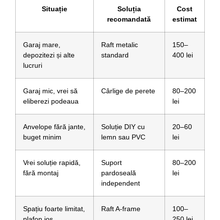
Situație
Soluția
Cost
recomandată
estimat
Garaj mare,
Raft metalic
150–
depozitezi și alte
standard
400 lei
lucruri
Garaj mic, vrei să
Cârlige de perete
80–200
eliberezi podeaua
lei
Anvelope fără jante,
Soluție DIY cu
20–60
buget minim
lemn sau PVC
lei
Vrei soluție rapidă,
Suport
80–200
fără montaj
pardoseală
lei
independent
Spațiu foarte limitat,
Raft A-frame
100–
plafon jos
250 lei