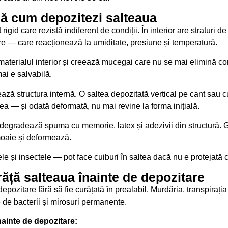
ă cum depozitezi salteaua
igid care rezistă indiferent de condiții. În interior are straturi 
bre — care reacționează la umiditate, presiune și temperatură.
aterialul interior și creează mucegai care nu se mai elimină co
ai e salvabilă.
ză structura internă. O saltea depozitată vertical pe cant sau c
ea — și odată deformată, nu mai revine la forma inițială.
degradează spuma cu memorie, latex și adezivii din structură. G
moaie și deformează.
e și insectele — pot face cuiburi în saltea dacă nu e protejată 
ăță salteaua înainte de depozitare
depozitare fără să fie curățată în prealabil. Murdăria, transpirația
 de bacterii și mirosuri permanente.
nainte de depozitare: