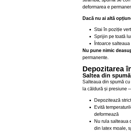
deformarea e permanen
Dacă nu ai altă opțiune
Stai în poziție ve
Sprijin pe toată l
Întoarce salteaua p
Nu pune nimic deasupr
permanente.
Depozitarea în
Saltea din spum
Salteaua din spumă cu 
la căldură și presiune
Depozitează stric
Evită temperaturi
deformează
Nu rula salteaua 
din latex moale, 