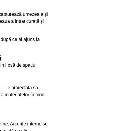
 capturează umezeala și
eaua a intrat curată și
 după ce ai ajuns la
ă
n lipsă de spațiu.
d — e proiectată să
pra materialelor în mod
ine. Arcurile interne se
ceastă poziție,