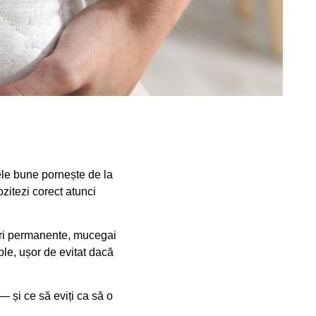
tele bune pornește de la
zitezi corect atunci
mări permanente, mucegai
ple, ușor de evitat dacă
— și ce să eviți ca să o