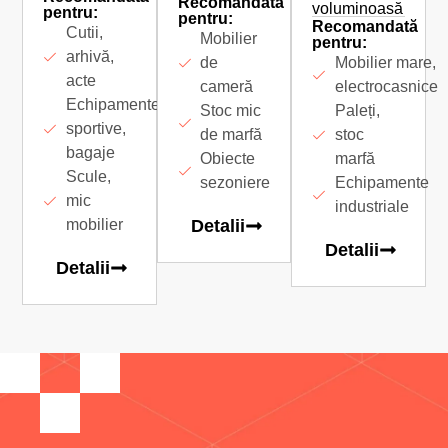
Recomandată
voluminoasă
pentru:
pentru:
Recomandată
Cutii,
Mobilier
pentru:
arhivă,
de
Mobilier mare,
acte
cameră
electrocasnice
Echipamente
Stoc mic
Paleți,
sportive,
de marfă
stoc
bagaje
Obiecte
marfă
Scule,
sezoniere
Echipamente
mic
industriale
mobilier
Detalii
Detalii
Detalii