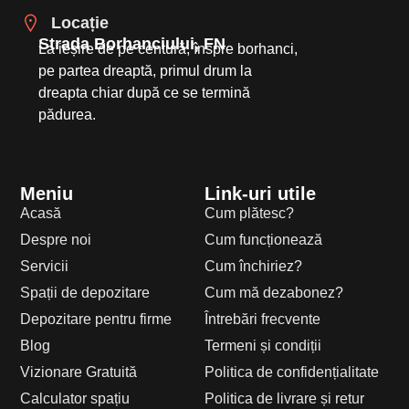
Locație
Strada Borhanciului, FN
La ieșire de pe centură, înspre borhanci,
pe partea dreaptă, primul drum la
dreapta chiar după ce se termină
pădurea.
Meniu
Link-uri utile
Acasă
Cum plătesc?
Despre noi
Cum funcționează
Servicii
Cum închiriez?
Spații de depozitare
Cum mă dezabonez?
Depozitare pentru firme
Întrebări frecvente
Blog
Termeni și condiții
Vizionare Gratuită
Politica de confidențialitate
Calculator spațiu
Politica de livrare și retur