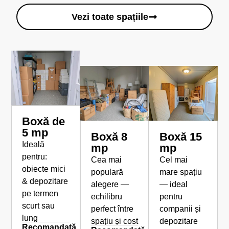
Vezi toate spațiile
Boxă de
5 mp
Boxă 8
Boxă 15
Ideală
mp
mp
pentru:
Cea mai
Cel mai
obiecte mici
populară
mare spațiu
& depozitare
alegere —
— ideal
pe termen
echilibru
pentru
scurt sau
perfect între
companii și
lung
spațiu și cost
depozitare
Recomandată