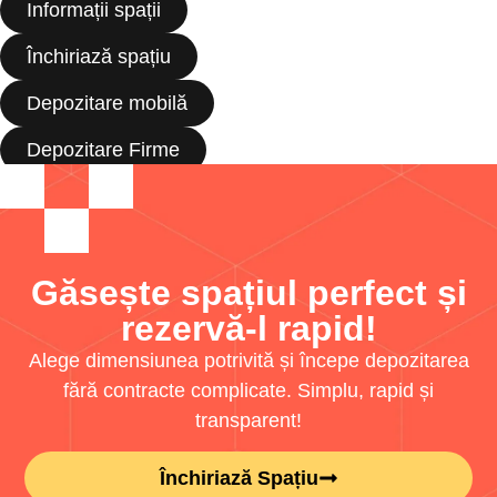
Informații spații
Închiriază spațiu
Depozitare mobilă
Depozitare Firme
Găsește spațiul perfect și
rezervă-l rapid!
Alege dimensiunea potrivită și începe depozitarea
fără contracte complicate. Simplu, rapid și
transparent!
Închiriază Spațiu