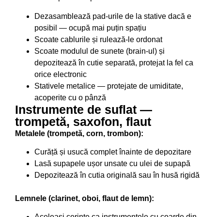
Dezasamblează pad-urile de la stative dacă e
posibil — ocupă mai puțin spațiu
Scoate cablurile și rulează-le ordonat
Scoate modulul de sunete (brain-ul) și
depozitează în cutie separată, protejat la fel ca
orice electronic
Stativele metalice — protejate de umiditate,
acoperite cu o pânză
Instrumente de suflat —
trompetă, saxofon, flaut
Metalele (trompetă, corn, trombon):
Curăță și usucă complet înainte de depozitare
Lasă supapele ușor unsate cu ulei de supapă
Depozitează în cutia originală sau în husă rigidă
Lemnele (clarinet, oboi, flaut de lemn):
Aceleași cerințe ca instrumentele cu coarde din