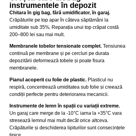
instrumentele în depozit
Chitara în gig bag, fără umidificator, în garaj.
Crăpăturile pe top apar în câteva săptămâni la
umiditate sub 35%. Reparația unui top crăpat costă
200–800 lei sau mai mult.
Membranele tobelor tensionate complet.
Tensiunea
continuă pe membrane și pe cercluri pe durata
depozitării deformează tobele și poate fisura
membranele.
Pianul acoperit cu folie de plastic.
Plasticul nu
respiră, concentrează umiditatea sub folie și creează
condiții perfecte pentru deteriorarea mecanicii.
Instrumente de lemn în spații cu variații extreme.
Un garaj care merge de la -10°C iarna la +35°C vara
stresează lemnul mai mult decât orice altceva.
Crăpăturile și deschiderea lipiturilor sunt consecințele
tipice.