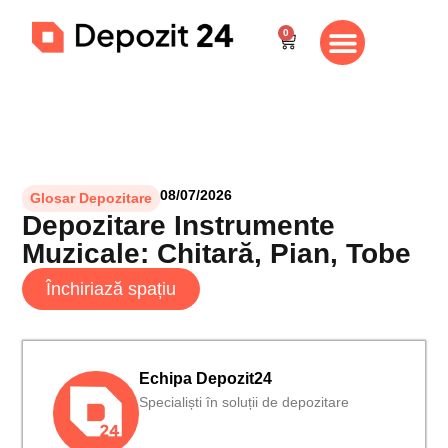
0
Despre noi
Vizionare gratuită
Contul meu
08/07/2026
Glosar Depozitare
Depozitare Instrumente
Muzicale: Chitară, Pian, Tobe
Închiriază spațiu
Echipa Depozit24
Specialiști în soluții de depozitare