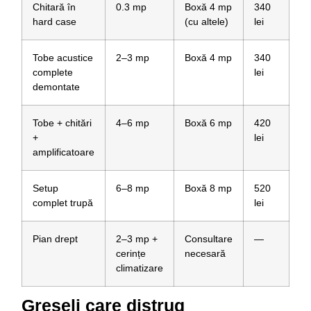
Chitară în
0.3 mp
Boxă 4 mp
340
hard case
(cu altele)
lei
Tobe acustice
2–3 mp
Boxă 4 mp
340
complete
lei
demontate
Tobe + chitări
4–6 mp
Boxă 6 mp
420
+
lei
amplificatoare
Setup
6–8 mp
Boxă 8 mp
520
complet trupă
lei
Pian drept
2–3 mp +
Consultare
—
cerințe
necesară
climatizare
Greșeli care distrug