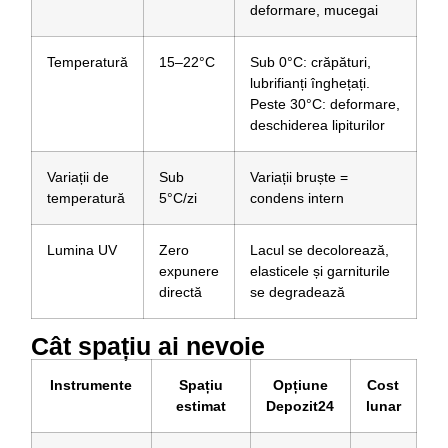
deformare, mucegai
Temperatură
15–22°C
Sub 0°C: crăpături,
lubrifianți înghețați.
Peste 30°C: deformare,
deschiderea lipiturilor
Variații de
Sub
Variații bruște =
temperatură
5°C/zi
condens intern
Lumina UV
Zero
Lacul se decolorează,
expunere
elasticele și garniturile
directă
se degradează
Cât spațiu ai nevoie
Instrumente
Spațiu
Opțiune
Cost
estimat
Depozit24
lunar