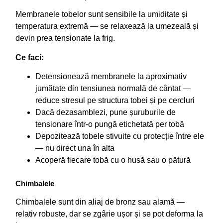
Membranele tobelor sunt sensibile la umiditate și
temperatura extremă — se relaxează la umezeală și
devin prea tensionate la frig.
Ce faci:
Detensionează membranele la aproximativ
jumătate din tensiunea normală de cântat —
reduce stresul pe structura tobei și pe cercluri
Dacă dezasamblezi, pune șuruburile de
tensionare într-o pungă etichetată per tobă
Depozitează tobele stivuite cu protecție între ele
— nu direct una în alta
Acoperă fiecare tobă cu o husă sau o pătură
Chimbalele
Chimbalele sunt din aliaj de bronz sau alamă —
relativ robuste, dar se zgârie ușor și se pot deforma la