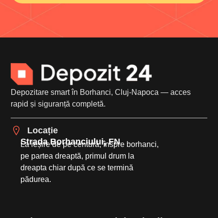
Depozitare smart în Borhanci, Cluj-Napoca — acces
rapid și siguranță completă.
Locație
Strada Borhanciului, FN
La ieșire de pe centură, înspre borhanci,
pe partea dreaptă, primul drum la
dreapta chiar după ce se termină
pădurea.