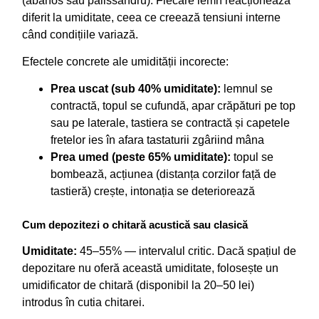
(abanos sau palissandru). Fiecare lemn reacționează
diferit la umiditate, ceea ce creează tensiuni interne
când condițiile variază.
Efectele concrete ale umidității incorecte:
Prea uscat (sub 40% umiditate):
lemnul se
contractă, topul se cufundă, apar crăpături pe top
sau pe laterale, tastiera se contractă și capetele
fretelor ies în afara tastaturii zgâriind mâna
Prea umed (peste 65% umiditate):
topul se
bombează, acțiunea (distanța corzilor față de
tastieră) crește, intonația se deteriorează
Cum depozitezi o chitară acustică sau clasică
Umiditate:
45–55% — intervalul critic. Dacă spațiul de
depozitare nu oferă această umiditate, folosește un
umidificator de chitară (disponibil la 20–50 lei)
introdus în cutia chitarei.