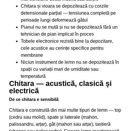
Chitara și vioara se depozitează cu corzile
detensionate parțial — tensiunea completă pe
perioade lungi deformează gâtul
Pianul nu se mută și nu se depozitează fără un
tehnician de pian implicat în proces
Tobele electronice rezistă bine la depozitare,
cele acustice au cerințe specifice pentru
membrane
Niciun instrument de lemn nu se depozitează în
spații cu variații mari de umiditate sau
temperatură
Chitara — acustică, clasică și
electrică
De ce chitara e sensibilă
Chitara e construită din mai multe tipuri de lemn — top
(cedru sau molid), spate și laterale (mahon,
palissandru, arțar), gât (mahon sau arțar), tastieră