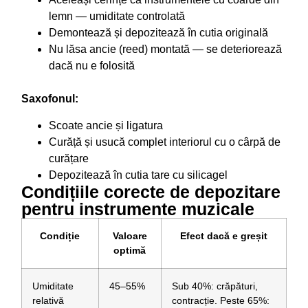
lemn — umiditate controlată
Demontează și depozitează în cutia originală
Nu lăsa ancie (reed) montată — se deteriorează
dacă nu e folosită
Saxofonul:
Scoate ancie și ligatura
Curăță și usucă complet interiorul cu o cârpă de
curățare
Depozitează în cutia tare cu silicagel
Condițiile corecte de depozitare
pentru instrumente muzicale
Condiție
Valoare
Efect dacă e greșit
optimă
Umiditate
45–55%
Sub 40%: crăpături,
relativă
contracție. Peste 65%: