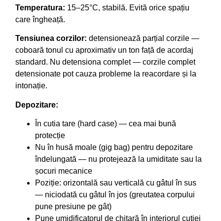
Temperatura:
15–25°C, stabilă. Evită orice spațiu
care îngheață.
Tensiunea corzilor:
detensionează parțial corzile —
coboară tonul cu aproximativ un ton față de acordaj
standard. Nu detensiona complet — corzile complet
detensionate pot cauza probleme la reacordare și la
intonație.
Depozitare:
În cutia tare (hard case) — cea mai bună
protecție
Nu în husă moale (gig bag) pentru depozitare
îndelungată — nu protejează la umiditate sau la
șocuri mecanice
Poziție: orizontală sau verticală cu gâtul în sus
— niciodată cu gâtul în jos (greutatea corpului
pune presiune pe gât)
Pune umidificatorul de chitară în interiorul cutiei