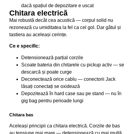
dacă spațiul de depozitare e uscat
Chitara electrică
Mai robustă decât cea acustică — corpul solid nu
rezonează cu umiditatea la fel ca cel gol. Dar gâtul și
tastiera au aceleași cerințe.
Ce e specific:
Detensionează parțial corzile
Scoate bateria din chitarele cu pickup activ — se
descarcă și poate curge
Deconectează orice cablu — conectorii Jack
lăsați conectați se oxidează
Depozitează în hard case sau pe stand — nu în
gig bag pentru perioade lungi
Chitara bas
Aceleași principii ca chitara electrică. Corzile de bas
au tensiune mai mare — detensionează cu mai multă